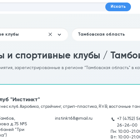
Искать
 и спортивные клубы / Тамбо
риятия, зарегистрированные в регионе "Тамбовская область" в к
луб "Инстинкт"
нес клуб. Аэробика, стрэйчинг, стрип-пластика, R`n`B, восточные та
Тамбов,
instinkt68@mail.ru
+7 (4752) 
нова д.75 №5
26-26-00
 баней "Три
Пн: 10:00-21:0
а")
Вт: 10:00-21:0