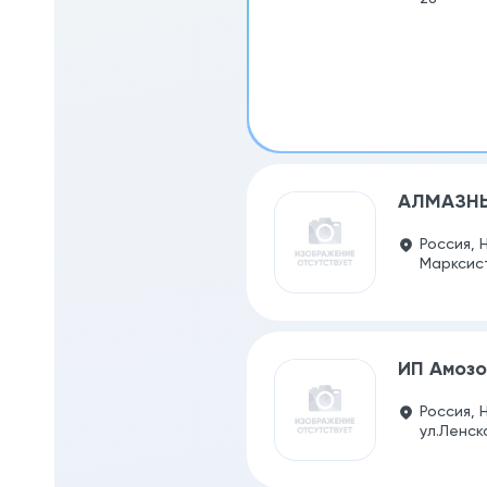
АЛМАЗН
Россия, 
Марксистс
ИП Амозо
Россия, 
ул.Ленска