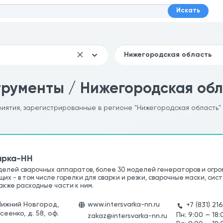
Искать
рументы / Нижегородская обл
риятия, зарегистрированные в регионе "Нижегородская область"
арка-НН
делей сварочных аппаратов, более 30 моделей генераторов и огро
их - в том числе горелки для сварки и резки, сварочные маски, си
также расходные части к ним.
Нижний Новгород,
www.intersvarka-nn.ru
+7 (831) 2
сеенко, д. 58, оф.
Пн: 9:00 — 18:
zakaz@intersvarka-nn.ru