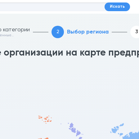
Искать
 категории
Выбор региона
венные
ации
организации на карте предп