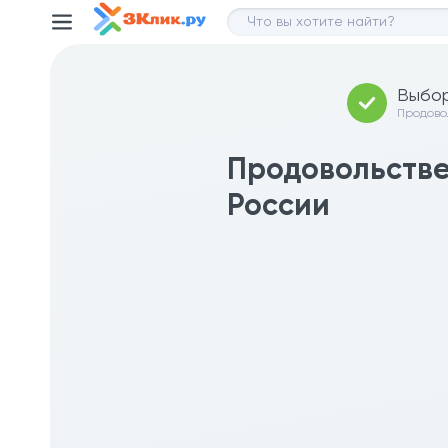
Выбор
Продово
магазин
Продовольстве
России